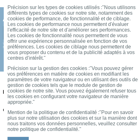
Précision sur les types de cookies utilisés
:"Nous utilisons
différents types de cookies sur notre site, notamment des
Abonnez vous à notre newsletter
cookies de performance, de fonctionnalité et de ciblage.
Les cookies de performance nous permettent d'évaluer
l'efficacité de notre site et d'améliorer ses performances.
Les cookies de fonctionnalité nous permettent de vous
offrir une expérience personnalisée en fonction de vos
Vous pouvez vous désinscrire à tout moment. Soit en nous contactant depuis notre
préférences. Les cookies de ciblage nous permettent de
formulaire "Contactez-nous", soit en nous envoyant un mail à contact@abc18.fr
vous proposer du contenu et de la publicité adaptés à vos
centres d'intérêt."
Précision sur la gestion des cookies
:"Vous pouvez gérer
vos préférences en matière de cookies en modifiant les
paramètres de votre navigateur ou en utilisant des outils de
gestion de cookies tels que le module de gestion de
cookies de notre site. Vous pouvez également refuser tous
Plus d'informations
les cookies en configurant votre navigateur de manière
appropriée."
Contactez-nous
Mention de la politique de confidentialité :
"Pour en savoir
plus sur notre utilisation des cookies et sur la manière dont
nous traitons vos données personnelles, veuillez consulter
notre politique de confidentialité."
All prices are mentioned tax included